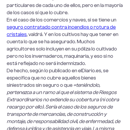
particulares de cada uno de ellos, pero en la mayoría
de los casos sí que lo cubre.
En el caso de los comercios y naves, si se tiene un
seguro contratado contra incendios o rotura de
cristales
, valdrá. Y en los cultivos hay que tener en
cuenta lo que se ha asegurado. Muchos
agricultores solo incluyen en su póliza lo cultivado
pero no los invernaderos, maquinaria, y eso si no
está reflejado no será indemnizado.
De hecho, según lo publicado en elDiario.es, se
especifica que no cubre aquellos bienes
siniestrados sin seguro o que
«teniéndolo,
pertenezca a un ramo al que el sistema de Riesgos
Extraordinarios no extiende su cobertura (ni cobra
recargo por ello). Sería el caso de los seguros de
transporte de mercancías, de construcción y
montaje, de responsabilidad civil, de enfermedad, de
defensa jurídica y de asistencia en viaje. La misma