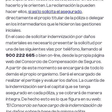
hacerlo y le orienten. La reclamación la pueden
hacer ellos,
si así lo solicita el asegurado
,
directamente el propio titular de la póliza o delegar
en los intermediarios que le hicieron las gestiones
iniciales.
En el caso de solicitar indemnización por daños
materiales es necesario presentar la solicitud por
una de las siguientes vías: por teléfono, llamando al
900 222 665
o bien on-line, desde la propia página
web del Consorcio de Compensación de Seguros.
A partir de este momento se encargará de todo lo
demás el propio organismo. Será el encargado de
realizar el peritaje y evaluar los daños. La cuantía de
la indemnización será el capital que se tenga
asegurado en cada póliza, y se cobrará de manera
íntegra. De hecho esto es lo que figura en su web:
“El Consorcio se hace cargo de la indemnización de
los daños sobre la base de la misma póliza