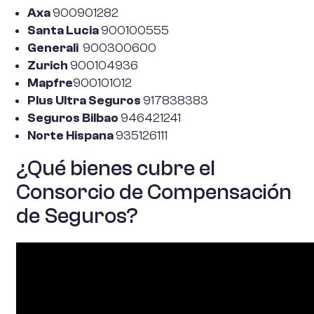
Axa
900901282
Santa Lucia
900100555
Generali
900300600
Zurich
900104936
Mapfre
900101012
Plus Ultra Seguros
917838383
Seguros Bilbao
946421241
Norte Hispana
935126111
¿Qué bienes cubre el
Consorcio de Compensación
de Seguros?