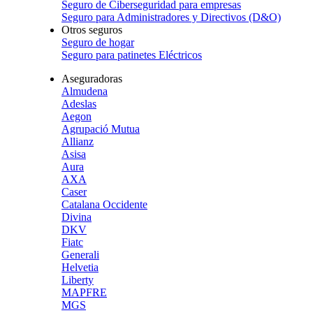
Seguro de Ciberseguridad para empresas
Seguro para Administradores y Directivos (D&O)
Otros seguros
Seguro de hogar
Seguro para patinetes Eléctricos
Aseguradoras
Almudena
Adeslas
Aegon
Agrupació Mutua
Allianz
Asisa
Aura
AXA
Caser
Catalana Occidente
Divina
DKV
Fiatc
Generali
Helvetia
Liberty
MAPFRE
MGS