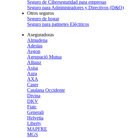
Seguro de Ciberseguridad para empresas
Seguro para Administradores y Directivos (D&O)
Otros seguros
Seguro de hogar
Seguro para patinetes Eléctricos
Aseguradoras
Almudena
Adeslas
Aegon
Agrupació Mutua
Allianz
Asisa
Aura
AXA
Caser
Catalana Occidente
Divina
DKV
Fiatc
Generali
Helvetia
Liberty
MAPFRE
MGS