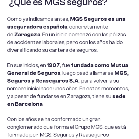
¿Qué es MGS seguros?
Como ya indicamos antes,
MGS Seguros es una
aseguradora española
, concretamente
de
Zaragoza
. En un inicio comenzó con las pólizas
de accidentes laborales, pero con los años ha ido
diversificando su cartera de seguros.
En sus inicios, en
1907
, fue
fundada como Mutua
General de Seguros
, luego pasó a llamarse
MGS,
Seguros y Reaseguros S.A
., para volver a su
nombre inicial hace unos años. En estos momentos,
y a pesar de fundarse en Zaragoza, tiene su
sede
en Barcelona
.
Con los años se ha conformado un gran
conglomerado que forma el Grupo MGS, que está
formado por MGS, Seguros y Reaseguros