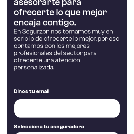
asesorarte para
Accidentes Festejos.
ofrecerte lo que mejor
Accidentes Escolar.
Plan Ahorro Garantizado – PIAS.
encaja contigo.
Plan Ahorro Futuro.
Plan Previsión Asegurado PPA.
En Segurzon nos tomamos muy en
Agrarios
Plan 5 Garantizado – SIALP.
serio lo de ofrecerte lo mejor, por eso
contamos con los mejores
profesionales del sector para
MGS Agropecuario.
ofrecerte una atención
Automóviles
Seguros Agrarios.
personalizada.
Multiauto Selección.
Automóviles
Multimoto.
Dinos tu email
Multiauto Comercial.
Multiauto Empresa.
Multiauto Comercial.
Decesos
Multirriesgo Camiones.
Selecciona tu aseguradora
Multirriesgo Vehículos Agrícolas.