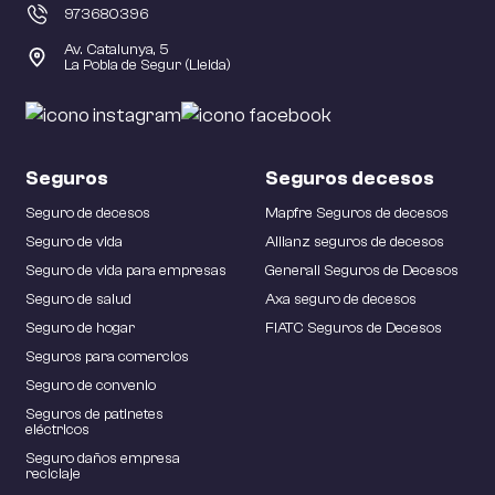
973680396
Contaminación
Av. Catalunya, 5
La Pobla de Segur (Lleida)
Ocio y Deportes
Seguro de Responsabilidad
Medioambiental y Civil por contaminación.
Embarcaciones de Recreo.
Seguros
Seguros decesos
Seguro Integral de Caza-Pesca.
Seguro de decesos
Mapfre Seguros de decesos
Hostelería
Seguro de vida
Allianz seguros de decesos
Salud
Seguro de vida para empresas
Generali Seguros de Decesos
MGS Hotel.
Seguro de salud
Axa seguro de decesos
Seguro de hogar
FIATC Seguros de Decesos
Salud Selección.
Seguros para comercios
Salud Mix.
Seguro de convenio
Oficinas
Salud Dental.
Seguros de patinetes
Salud Esencial.
eléctricos
Seguro daños empresa
MGS Oficinas.
reciclaje