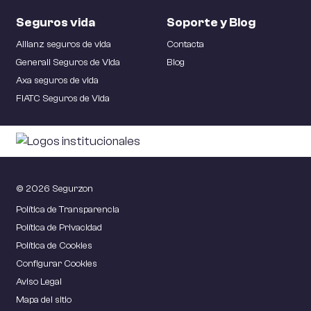
Vida Riesgo
Seguros vida
Soporte y Blog
PyME
Allianz seguros de vida
Contacta
Vida Universal.
Generali Seguros de Vida
Blog
Axa seguros de vida
MGS PyME.
Pequeña Empresa.
FIATC Seguros de Vida
Mascotas
Responsabilidad Civil
MGS Mascotas.
© 2026 Segurzon
Responsabilidad Civil Industrial.
Política de Transparencia
Movilidad Personal
Responsabilidad para Administradores y
Política de Privacidad
Directivos D&O.
Política de Cookies
Responsabilidad Civil Educación y Ocio.
MGS Movilidad Personal. Para patinetes y
Configurar Cookies
Responsabilidad Civil Festejos.
bicicletas.
Aviso Legal
Mapa del sitio