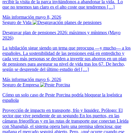
recibir la visita de la parca invitándonos a abandonar la vida. Lo
que no tenemos tan claro es el alto coste que tendremos […]
Más información
mayo 8, 2026
Seguro de Vida
Desgravar plan de pensiones 2026: máximos y mínimos (Mayo
2026)
La jubilación sigue siendo un tema que preocupa —y mucho— a los
españoles. La sostenibilidad de las pensiones está en entredicho y
cada vez más personas se deciden a invertir sus ahorros en un plan
de pensiones para asegurar su nivel de vida tras los 67. De hecho,
según se desprende del último estudio del […]
Más información
mayo 6, 2026
Seguro de Empresa
Cómo un solo caso de Peste Porcina podría bloquear la logística
española
Proyección de impacto en transporte, frío y liquidez. Prólogo: El
sector que vive pendiente de un segundo En los puertos, en las
cámaras frigoríficas y en las rutas de transporte que conectan Lleida
con Shanghái, el sistema opera bajo una premisa silenciosa: que
mañana el mercado seguirá abierto. Pero, ¿qué ocurre cuando ese