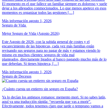
El momento en el que fallece un familiar siempre es doloroso y suele
dejar a los allegados conmocionados. Lo que menos apetece en esos
momentos es organizar todos las gestiones […]
Más información
agosto 1, 2026
Seguro de Vida
Mejor Seguro de Vida (Agosto 2026)
Este Agosto de 2026, con la subida general de costes y el
encarecimiento de las hipotecas, cada vez más familias están
revisando sus seguros para no pagar de más y estamos viendo lo
mismo en muchos clientes: seguros de vida mal
planteados, directamente ligados al banco pagando mucho más de lo
que deberían. Si tienes hipoteca, […]
Más información
agosto 1, 2026
Seguro de Decesos
¿Cuánto cuesta un entierro sin seguro en España?
Ya lo decían los antiguos romanos: memento mori. Si no sabes latín,
aquí va una traducción rápida: “recuerda que vas a morir”.
Efectivamente, todos tenemos claro que tarde o temprano vamos a