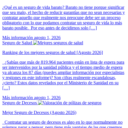
¿Qué es un seguro de vida barato? Barato no tiene porque significar
que sea malo, el hecho de reducir garantías que no sean necesarias y
contratar aquello que realmente nos preocupe debe ser un proceso
obligatorio con lo que podamos contratar un seguro de vida lo más
barato posible. Por eso antes de decidirnos solo […]
Más información
agosto 1, 2026
Seguro de Salud
Ranking de los mejores seguros de salud [Agosto 2026]
¿Sabías que más de 819.964 pacientes están en lista de espera para
ser intervenidos por la sanidad pública y el tiempo medio de espera
ya alcanza los 87 días (puedes ampliar información por especialistas
y regiones en este informe)? Son cifras realmente escandalosas,
¿cierto? Estos datos revelados por el Ministerio de Sanidad en su
[…]
Más información
agosto 1, 2026
Seguro de Decesos
Mejor Seguro de Decesos (Agosto 2026)
Contratar un seguro de decesos es algo en lo que normalmente no
solemos parar a pensar, pero tiene más ventajas de las que creemos.