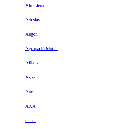
Almudena
Adeslas
Aegon
Agrupació Mutua
Allianz
Asisa
Aura
AXA
Caser