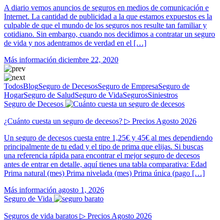
A diario vemos anuncios de seguros en medios de comunicación e
Internet. La cantidad de publicidad a la que estamos expuestos es la
culpable de que el mundo de los seguros nos resulte tan familiar y
cotidiano. Sin embargo, cuando nos decidimos a contratar un seguro
de vida y nos adentramos de verdad en el […]
Más información
diciembre 22, 2020
Todos
Blog
Seguro de Decesos
Seguro de Empresa
Seguro de
Hogar
Seguro de Salud
Seguro de Vida
Seguros
Siniestros
Seguro de Decesos
¿Cuánto cuesta un seguro de decesos? ▷ Precios Agosto 2026
Un seguro de decesos cuesta entre 1,25€ y 45€ al mes dependiendo
principalmente de tu edad y el tipo de prima que elijas. Si buscas
una referencia rápida para encontrar el mejor seguro de decesos
antes de entrar en detalle, aquí tienes una tabla comparativa: Edad
Prima natural (mes) Prima nivelada (mes) Prima única (pago […]
Más información
agosto 1, 2026
Seguro de Vida
Seguros de vida baratos ▷ Precios Agosto 2026