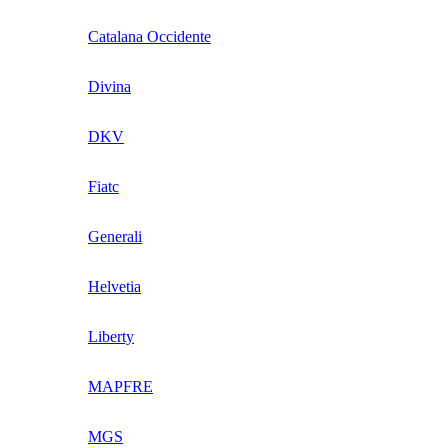
Catalana Occidente
Divina
DKV
Fiatc
Generali
Helvetia
Liberty
MAPFRE
MGS