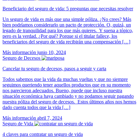
Beneficiario del seguro de vida: 5 preguntas que necesitas resolver
Un seguro de vida es más que una simple póliza. ¿No crees? Más
bien podríamos considerarlo un pacto de protección. O, quizá, un
legado de tranquilidad para los que más quieres. Y suena a tópico,
pero es la verdad. ¿Por qué? Porque si el titular fallece, los
beneficiarios del seguro de vida recibirán una compensación […]
Más información
junio 10, 2024
Seguro de Decesos
Cancelar tu seguro de decesos, pasos a seguir y carta
Todos sabemos que la vida da muchas vueltas y que no siempre
seguimos queriendo tener aquellos productos que en su momento
nos parecieron adecuados. Bueno, puede que incluso nuestra
situación económica haya cambiado y no podamos seguir pagando
nuestra póliza del seguro de decesos. Estos últimos años nos hemos
dado cuenta todos que la vida […]
Más información
abril 7, 2024
Seguro de Vida
4 claves para contratar un seguro de vida