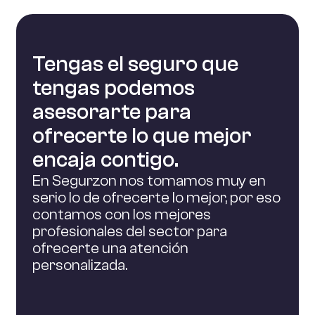
haya. Así que cada año se irá pagando más
En este caso la prima va aumentando con los
que el anterior.
años, hasta que llega a una determinada edad
donde se nivela. Es la combinación de las dos
Tengas el seguro que
anteriores. Va aumentando con la edad, hasta
tengas podemos
que llega a los 60 años que se mantiene
constante.
asesorarte para
ofrecerte lo que mejor
encaja contigo.
En Segurzon nos tomamos muy en
serio lo de ofrecerte lo mejor, por eso
contamos con los mejores
profesionales del sector para
ofrecerte una atención
personalizada.