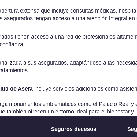
mercio
ertura extensa que incluye consultas médicas, hospitali
sponsabilidad
os asegurados tengan acceso a una atención integral en
vil para
presas
guro de
rados tienen acceso a una red de profesionales altament
berseguridad
confianza.
ra empresas
guro para
sonalizada a sus asegurados, adaptándose a las necesid
ministradores y
tratamientos.
rectivos (D&O)
lud de Asefa
incluye servicios adicionales como asiste
alberga monumentos emblemáticos como el Palacio Real y 
 que también ofrecen un entorno ideal para el bienestar y 
Seguros decesos
Seg