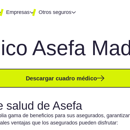
Empresas
Otros seguros
co Asefa Mad
r
mparador de
Seguro de hogar
 de
guros para
Seguro para patinetes
presas
Eléctricos
ro
guro de vida
ra socios
guro de vida
Descargar cuadro médico
yperson
guro de
nvenio
e salud de Asefa
guro para
presas de
lia gama de beneficios para sus asegurados, garantizan
ciclaje
pales ventajas que los asegurados pueden disfrutar:
guro para