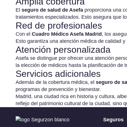
Amplia cobertura
Co
El
seguro de salud de Asefa
proporciona una cob
Re
tratamientos especializados. Esto asegura que l
Ci
Red de profesionales
em
Se
Con el
Cuadro Médico Asefa Madrid
, los asegu
Ci
Esto garantiza una atención médica de calidad y 
pa
Atención personalizada
Se
Asefa se distingue por ofrecer una atención per
Ad
la elección de médicos hasta la planificación de 
Di
Servicios adicionales
Además de la cobertura médica, el
seguro de sa
programas de prevención y bienestar.
Madrid, una ciudad rica en historia y cultura, 
reflejo del patrimonio cultural de la ciudad, sino
Seguros