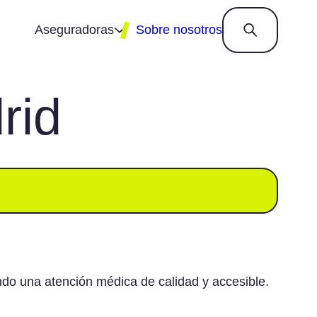
Aseguradoras
Sobre nosotros
rid
Almudena
Catalana
Nationale
Adeslas
Occidente
Nederlanden
Aegon
Divina
Ocaso
Agrupació
DKV
Pelayo
Mutua
Fiatc
Plus
Allianz
Generali
Ultra
Asisa
Helvetia
Preventiva
Aura
Liberty
Reale
AXA
MAPFRE
Sanitas
Caser
MGS
Santa
Lucía
do una atención médica de calidad y accesible.
Zurich