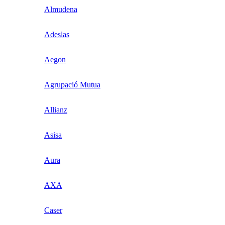
Almudena
Adeslas
Aegon
Agrupació Mutua
Allianz
Asisa
Aura
AXA
Caser