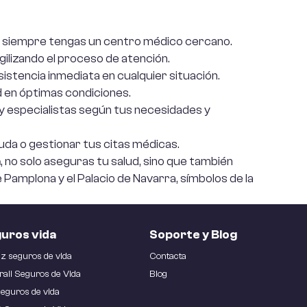
Asisa
Helvetia
Reale
Aura
Liberty
ue siempre tengas un centro médico cercano.
Sanitas
ilizando el proceso de atención.
stencia inmediata en cualquier situación.
AXA
MAPFRE
 en óptimas condiciones.
Santa
 y especialistas según tus necesidades y
Lucía
Caser
MGS
duda o gestionar tus citas médicas.
Zurich
a
, no solo aseguras tu salud, sino que también
Pamplona y el Palacio de Navarra, símbolos de la
Ver
todos
uros vida
Soporte y Blog
nz seguros de vida
Contacta
ali Seguros de Vida
Blog
eguros de vida