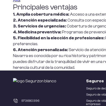
Axa
:
decesos precio
Principales ventajas
Se
1. Amplia cobertura médica:
Acceso a una extens
Seguro de
em
2. Atención especializada:
Consulta con especial
decesos barato
rec
3. Servicios de urgencias:
Cobertura de urgencia
4. Medicina preventiva:
Programas de prevenció
Se
5. Flexibilidad en la elección de profesionales:
Co
preferencias.
6. Atención personalizada:
Servicio de atención 
Re
Navarra es conocida por su rica historia y patrimoni
Civ
puedes disfrutar de la tranquilidad de vivir en un
em
herencia cultural de la comunidad.
Se
Seguros
Ci
Seguro de de
pa
Seguro de vid
973680396
Seguro de vid
empresas
Se