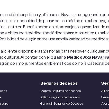
guro para
a red de hospitales y clínicas en Navarra, asegurando q
presas de
istas sin necesidad de pasar por el médico de cabecera, ag
iclaje
s tanto en España como en el extranjero, garantizando asi
n y chequeos médicos periódicos para mantener tu salud
guro para
Posibilidad de elegir entre una amplia variedad de médicos
mercio
al cliente disponible las 24 horas para resolver cualquier 
sponsabilidad
o cultural. Al contar con el
Cuadro Médico Axa Navarr
il para
a región con monumentos emblemáticos como la Catedral de 
presas
guro de
Seguros decesos
Seg
berseguridad
cesos
Mapfre Seguros de decesos
Allia
ra empresas
a
Allianz seguros de decesos
Gener
a para
Generali Seguros de Decesos
Axa s
guro para