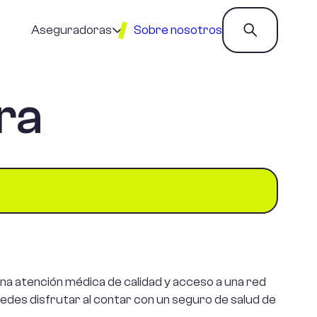
Aseguradoras
Sobre nosotros
ra
Almudena
Catalana
Nationale
Occidente
Nederlanden
Adeslas
Divina
Ocaso
Aegon
DKV
Pelayo
Agrupació
Mutua
Fiatc
Plus
Ultra
Allianz
Generali
na atención médica de calidad y acceso a una red
Preventiva
puedes disfrutar al contar con un seguro de salud de