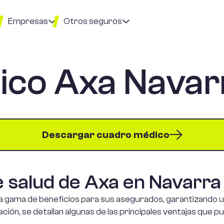
Empresas
Otros seguros
ico Axa Navar
r
mparador de
Seguro de hogar
guros para
presas
Seguro para
patinetes Eléctricos
ro
guro de vida
Descargar cuadro médico
ra socios
guro de vida
e salud de Axa en Navarra
yperson
a gama de beneficios para sus asegurados, garantizando u
guro de
ción, se detallan algunas de las principales ventajas que 
nvenio