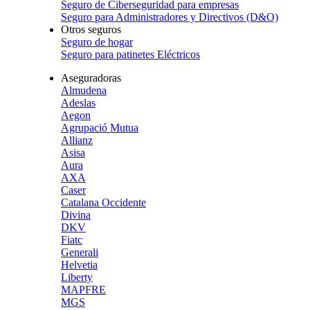
Seguro de Ciberseguridad para empresas
Seguro para Administradores y Directivos (D&O)
Otros seguros
Seguro de hogar
Seguro para patinetes Eléctricos
Aseguradoras
Almudena
Adeslas
Aegon
Agrupació Mutua
Allianz
Asisa
Aura
AXA
Caser
Catalana Occidente
Divina
DKV
Fiatc
Generali
Helvetia
Liberty
MAPFRE
MGS