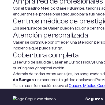
Amplia red de profesionales
decesos precio
Con el
Cuadro Médico Caser Burgos
, tendrás a
Se
encuentres el profesional adecuado para tus nece
Seguro de
em
Centros médicos de prestigi
decesos barato
rec
Los asegurados de Caser pueden acudir a centros m
Atención personalizada
Se
Co
Caser se distingue por ofrecer una atención persona
incidencia que pueda surgir.
Cobertura completa
Re
Civ
El seguro de salud de Caser en Burgos incluye un
em
quirúrgicas y hospitalización.
Además de todas estas ventajas, los asegurados de
de Burgos
, un monumento gótico declarado Patri
Se
Para más información sobre el
Cuadro Médico Cas
Ci
pa
Seguros
Se