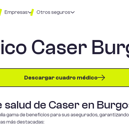
Empresas
Otros seguros
ico Caser Bur
r
mparador de
Seguro de hogar
guros para
presas
Seguro para
patinetes Eléctricos
ro
guro de vida
Descargar cuadro médico
ra socios
guro de vida
e salud de Caser en Burgo
yperson
ia gama de beneficios para sus asegurados, garantizando 
guro de
ajas más destacadas:
nvenio