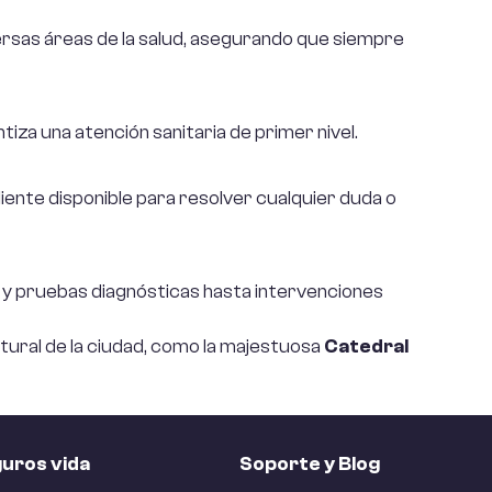
Asisa
Helvetia
Reale
ersas áreas de la salud, asegurando que siempre
Aura
Liberty
Sanitas
AXA
MAPFRE
za una atención sanitaria de primer nivel.
Santa
Lucía
Caser
MGS
iente disponible para resolver cualquier duda o
Zurich
 y pruebas diagnósticas hasta intervenciones
Ver
tural de la ciudad, como la majestuosa
Catedral
todos
uros vida
Soporte y Blog