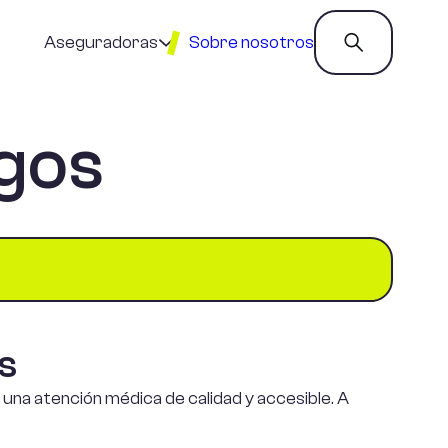
Aseguradoras
Sobre nosotros
gos
Almudena
Catalana
Nationale
Occidente
Nederlanden
Adeslas
Divina
Ocaso
Aegon
DKV
Pelayo
Agrupació
Mutua
Fiatc
Plus
s
Ultra
Allianz
Generali
una atención médica de calidad y accesible. A
Preventiva