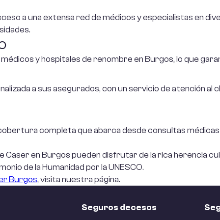
cceso a una extensa red de médicos y especialistas en div
guro para
sidades.
presas de
o
iclaje
édicos y hospitales de renombre en Burgos, lo que garanti
guro para
mercio
lizada a sus asegurados, con un servicio de atención al cl
sponsabilidad
il para
a cobertura completa que abarca desde consultas médicas
presas
 Caser en Burgos pueden disfrutar de la rica herencia cul
monio de la Humanidad por la UNESCO.
guro de
er Burgos
berseguridad
, visita nuestra página.
ra empresas
Seguros decesos
Seg
guro para