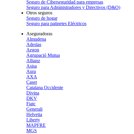
Seguro de Ciberseguridad para empresas
Seguro para Administradores y Directivos (D&O)
Otros seguros
Seguro de hogar
Seguro para patinetes Eléctricos
Aseguradoras
Almudena
Adeslas
Aegon
Agrupació Mutua
Allianz
Asisa
Aura
AXA
Caser
Catalana Occidente
Divina
DKV
Fiatc
Generali
Helvetia
Liberty
MAPFRE
MGS