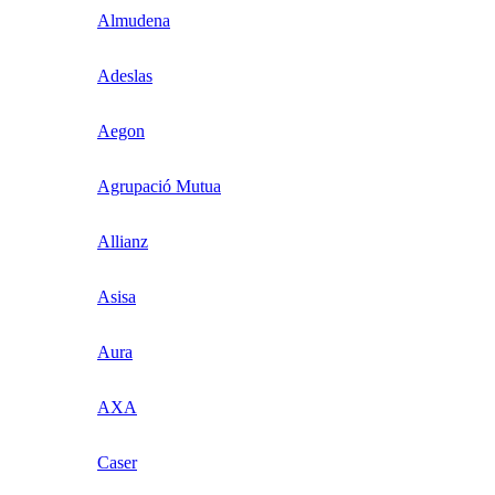
Almudena
Adeslas
Aegon
Agrupació Mutua
Allianz
Asisa
Aura
AXA
Caser