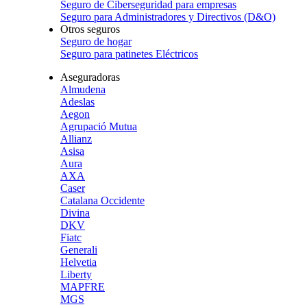
Seguro de Ciberseguridad para empresas
Seguro para Administradores y Directivos (D&O)
Otros seguros
Seguro de hogar
Seguro para patinetes Eléctricos
Aseguradoras
Almudena
Adeslas
Aegon
Agrupació Mutua
Allianz
Asisa
Aura
AXA
Caser
Catalana Occidente
Divina
DKV
Fiatc
Generali
Helvetia
Liberty
MAPFRE
MGS