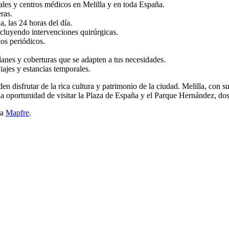
les y centros médicos en Melilla y en toda España.
ras.
 las 24 horas del día.
cluyendo intervenciones quirúrgicas.
s periódicos.
planes y coberturas que se adapten a tus necesidades.
iajes y estancias temporales.
 disfrutar de la rica cultura y patrimonio de la ciudad. Melilla, con s
s la oportunidad de visitar la Plaza de España y el Parque Hernández, do
ta
Mapfre
.