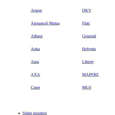
Aegon
DKV
Agrupació Mutua
Fiatc
Allianz
Generali
Asisa
Helvetia
Aura
Liberty
AXA
MAPFRE
Caser
MGS
Sobre nosotros