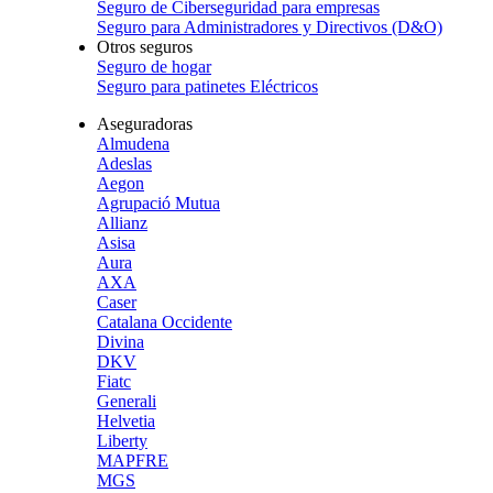
Seguro de Ciberseguridad para empresas
Seguro para Administradores y Directivos (D&O)
Otros seguros
Seguro de hogar
Seguro para patinetes Eléctricos
Aseguradoras
Almudena
Adeslas
Aegon
Agrupació Mutua
Allianz
Asisa
Aura
AXA
Caser
Catalana Occidente
Divina
DKV
Fiatc
Generali
Helvetia
Liberty
MAPFRE
MGS