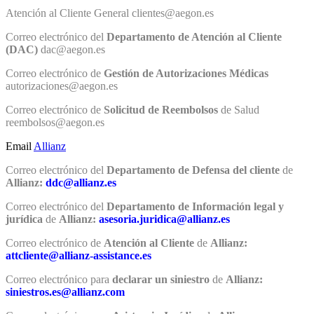
Atención al Cliente General clientes@aegon.es
Correo electrónico del
Departamento de Atención al Cliente
(DAC)
dac@aegon.es
Correo electrónico de
Gestión de Autorizaciones Médicas
autorizaciones@aegon.es
Correo electrónico de
Solicitud de Reembolsos
de Salud
reembolsos@aegon.es
Email
Allianz
Correo electrónico del
Departamento de Defensa del cliente
de
Allianz:
ddc@allianz.es
Correo electrónico del
Departamento de Información legal y
jurídica
de
Allianz:
asesoria.juridica@allianz.es
Correo electrónico de
Atención al Cliente
de
Allianz:
attcliente@allianz-assistance.es
Correo electrónico para
declarar un siniestro
de
Allianz:
siniestros.es@allianz.com