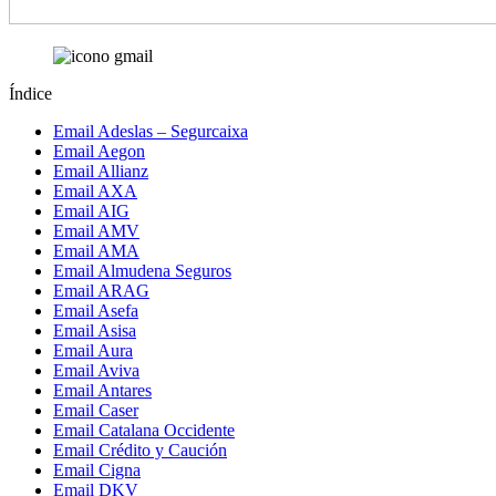
Índice
Email Adeslas – Segurcaixa
Email Aegon
Email Allianz
Email AXA
Email AIG
Email AMV
Email AMA
Email Almudena Seguros
Email ARAG
Email Asefa
Email Asisa
Email Aura
Email Aviva
Email Antares
Email Caser
Email Catalana Occidente
Email Crédito y Caución
Email Cigna
Email DKV