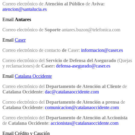
Correo electrónico de
Atención al Público
de
Aviva:
atencion@santalucia.es
Email
Antares
Correo electrónico de
Soporte
antares.buzon@telefonica.com
Email
Caser
Correo electrónico de contacto
de
Caser:
informacion@caser.es
Correo electrónico del
Servicio de Defensa del Asegurado
(Quejas
y reclamaciones) de
Caser:
defensa-asegurado@caser.es
Email
Catalana Occidente
Correo electrónico del
Departamento de Atención al Cliente
de
Catalana Occidente
:
dac@catalanaoccidente.com
Correo electrónico del
Departamento de Atención a prensa
de
Catalana Occidente
:
comunicacion@catalanaoccidente.com
Correo electrónico del
Departamento de Atención al Accionista
de
Catalana Occidente
:
accionistas@catalanaoccidente.com
Email Crédito y Caución