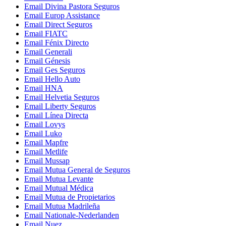
Email Divina Pastora Seguros
Email Europ Assistance
Email Direct Seguros
Email FIATC
Email Fénix Directo
Email Generali
Email Génesis
Email Ges Seguros
Email Hello Auto
Email HNA
Email Helvetia Seguros
Email Liberty Seguros
Email Línea Directa
Email Lovys
Email Luko
Email Mapfre
Email Metlife
Email Mussap
Email Mutua General de Seguros
Email Mutua Levante
Email Mutual Médica
Email Mutua de Propietarios
Email Mutua Madrileña
Email Nationale-Nederlanden
Email Nuez