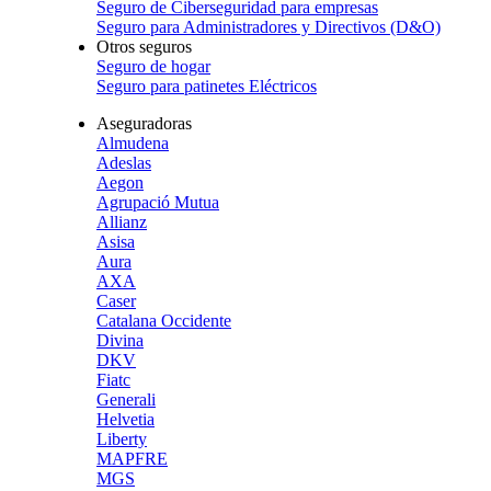
Seguro de Ciberseguridad para empresas
Seguro para Administradores y Directivos (D&O)
Otros seguros
Seguro de hogar
Seguro para patinetes Eléctricos
Aseguradoras
Almudena
Adeslas
Aegon
Agrupació Mutua
Allianz
Asisa
Aura
AXA
Caser
Catalana Occidente
Divina
DKV
Fiatc
Generali
Helvetia
Liberty
MAPFRE
MGS