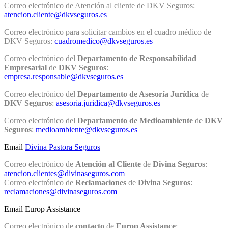
Correo electrónico de Atención al cliente de DKV Seguros:
atencion.cliente@dkvseguros.es
Correo electrónico para solicitar cambios en el cuadro médico de
DKV Seguros:
cuadromedico@dkvseguros.es
Correo electrónico del
Departamento de Responsabilidad
Empresarial
de
DKV Seguros
:
empresa.responsable@dkvseguros.es
Correo electrónico del
Departamento de Asesoría Jurídica
de
DKV Seguros
:
asesoria.juridica@dkvseguros.es
Correo electrónico del
Departamento de Medioambiente
de
DKV
Seguros
:
medioambiente@dkvseguros.es
Email
Divina Pastora Seguros
Correo electrónico de
Atención al Cliente
de
Divina Seguros
:
atencion.clientes@divinaseguros.com
Correo electrónico de
Reclamaciones
de
Divina Seguros
:
reclamaciones@divinaseguros.com
Email Europ Assistance
Correo electrónico de
contacto
de
Europ Assistance
: