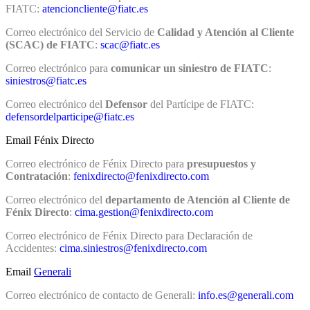
FIATC:
atencioncliente@fiatc.es
Correo electrónico del Servicio de
Calidad y Atención al Cliente
(SCAC) de FIATC
:
scac@fiatc.es
Correo electrónico para
comunicar un siniestro de FIATC
:
siniestros@fiatc.es
Correo electrónico del
Defensor
del Partícipe de FIATC:
defensordelparticipe@fiatc.es
Email Fénix Directo
Correo electrónico de Fénix Directo para
presupuestos y
Contratación
:
fenixdirecto@fenixdirecto.com
Correo electrónico del
departamento de Atención al Cliente de
Fénix Directo
:
cima.gestion@fenixdirecto.com
Correo electrónico de Fénix Directo para Declaración de
Accidentes:
cima.siniestros@fenixdirecto.com
Email
Generali
Correo electrónico de contacto de Generali:
info.es@generali.com