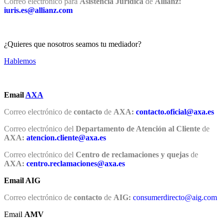
Correo electrónico para
Asistencia Jurídica
de
Allianz:
iuris.es@allianz.com
¿Quieres que nosotros seamos tu mediador?
Hablemos
Email
AXA
Correo electrónico de
contacto
de
AXA:
contacto.oficial@axa.es
Correo electrónico del
Departamento de Atención al Cliente
de
AXA:
atencion.cliente@axa.es
Correo electrónico del
Centro de reclamaciones y quejas
de
AXA:
centro.reclamaciones@axa.es
Email AIG
Correo electrónico de
contacto
de
AIG:
consumerdirecto@aig.com
Email
AMV