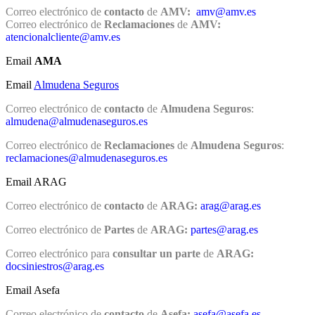
Correo electrónico de
contacto
de
AMV:
amv@amv.es
Correo electrónico de
Reclamaciones
de
AMV:
atencionalcliente@amv.es
Email
AMA
Email
Almudena Seguros
Correo electrónico de
contacto
de
Almudena Seguros
:
almudena@almudenaseguros.es
Correo electrónico de
Reclamaciones
de
Almudena Seguros
:
reclamaciones@almudenaseguros.es
Email ARAG
Correo electrónico de
contacto
de
ARAG:
arag@arag.es
Correo electrónico de
Partes
de
ARAG:
partes@arag.es
Correo electrónico para
consultar un parte
de
ARAG:
docsiniestros@arag.es
Email Asefa
Correo electrónico de
contacto
de
Asefa:
asefa@asefa.es