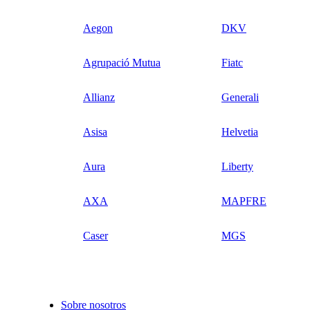
Aegon
DKV
Agrupació Mutua
Fiatc
Allianz
Generali
Asisa
Helvetia
Aura
Liberty
AXA
MAPFRE
Caser
MGS
Sobre nosotros