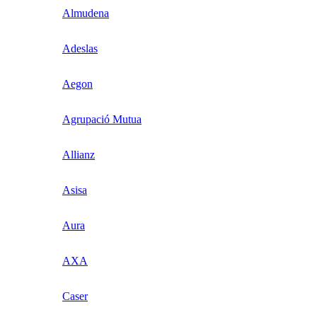
Almudena
Adeslas
Aegon
Agrupació Mutua
Allianz
Asisa
Aura
AXA
Caser