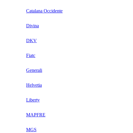
Catalana Occidente
Divina
DKV
Fiatc
Generali
Helvetia
Liberty
MAPFRE
MGS