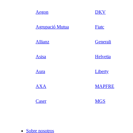
Aegon
DKV
Agrupació Mutua
Fiatc
Allianz
Generali
Asisa
Helvetia
Aura
Liberty
AXA
MAPFRE
Caser
MGS
Sobre nosotros