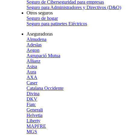
Seguro de Ciberseguridad para empresas
Seguro para Administradores y Directivos (D&O)
Otros seguros
Seguro de hogar
Seguro para patinetes Eléctricos
Aseguradoras
Almudena
Adeslas
Aegon
Agrupació Mutua
Allianz
Asisa
Aura
AXA
Caser
Catalana Occidente
Divina
DKV
Fiatc
Generali
Helvetia
Liberty
MAPFRE
MGS