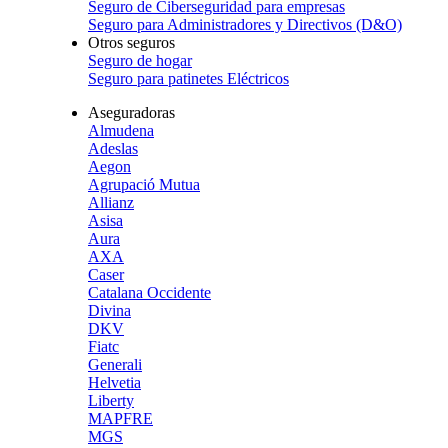
Seguro de Ciberseguridad para empresas
Seguro para Administradores y Directivos (D&O)
Otros seguros
Seguro de hogar
Seguro para patinetes Eléctricos
Aseguradoras
Almudena
Adeslas
Aegon
Agrupació Mutua
Allianz
Asisa
Aura
AXA
Caser
Catalana Occidente
Divina
DKV
Fiatc
Generali
Helvetia
Liberty
MAPFRE
MGS