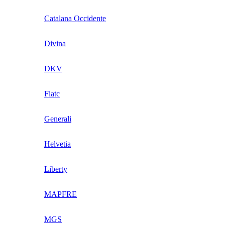
Catalana Occidente
Divina
DKV
Fiatc
Generali
Helvetia
Liberty
MAPFRE
MGS