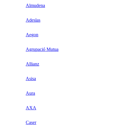
Almudena
Adeslas
Aegon
Agrupació Mutua
Allianz
Asisa
Aura
AXA
Caser