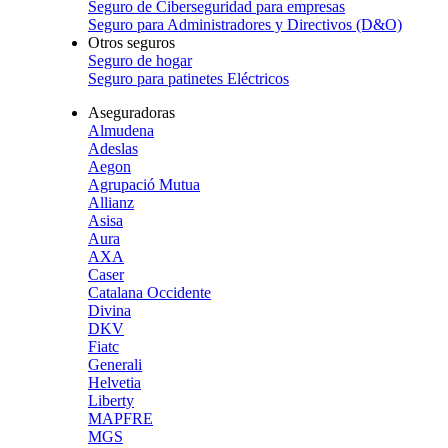
Seguro de Ciberseguridad para empresas
Seguro para Administradores y Directivos (D&O)
Otros seguros
Seguro de hogar
Seguro para patinetes Eléctricos
Aseguradoras
Almudena
Adeslas
Aegon
Agrupació Mutua
Allianz
Asisa
Aura
AXA
Caser
Catalana Occidente
Divina
DKV
Fiatc
Generali
Helvetia
Liberty
MAPFRE
MGS