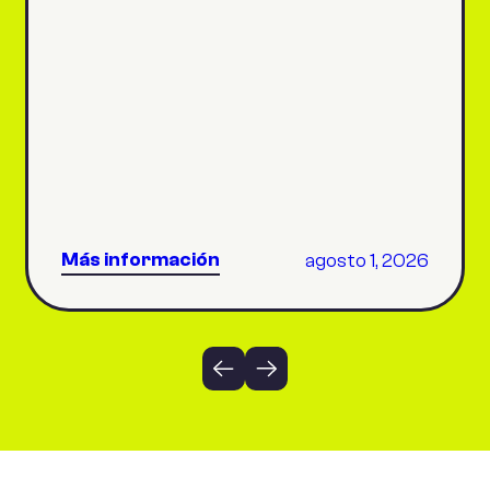
buscas una referencia rápida para
encontrar el mejor seguro de decesos
antes de entrar en detalle, aquí tienes una
tabla comparativa: Edad Prima natural
(mes) Prima nivelada (mes) Prima única
(pago […]
Más información
agosto 1, 2026