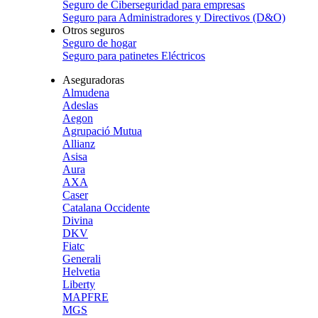
Seguro de Ciberseguridad para empresas
Seguro para Administradores y Directivos (D&O)
Otros seguros
Seguro de hogar
Seguro para patinetes Eléctricos
Aseguradoras
Almudena
Adeslas
Aegon
Agrupació Mutua
Allianz
Asisa
Aura
AXA
Caser
Catalana Occidente
Divina
DKV
Fiatc
Generali
Helvetia
Liberty
MAPFRE
MGS