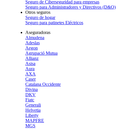
Seguro de Ciberseguridad para empresas
Seguro para Administradores y Directivos (D&O)
Otros seguros
Seguro de hogar
Seguro para patinetes Eléctricos
Aseguradoras
Almudena
Adeslas
Aegon
Agrupació Mutua
Allianz
Asisa
Aura
AXA
Caser
Catalana Occidente
Divina
DKV
Fiatc
Generali
Helvetia
Liberty
MAPFRE
MGS