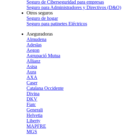
Seguro de Ciberseguridad para empresas
Seguro para Administradores y Directivos (D&O)
Otros seguros
Seguro de hogar
Seguro para patinetes Eléctricos
Aseguradoras
Almudena
Adeslas
Aegon
Agrupació Mutua
Allianz
Asisa
Aura
AXA
Caser
Catalana Occidente
Divina
DKV
Fiatc
Generali
Helvetia
Liberty
MAPFRE
MGS