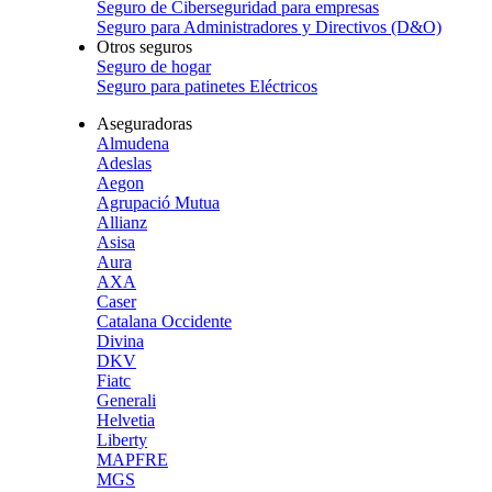
Seguro de Ciberseguridad para empresas
Seguro para Administradores y Directivos (D&O)
Otros seguros
Seguro de hogar
Seguro para patinetes Eléctricos
Aseguradoras
Almudena
Adeslas
Aegon
Agrupació Mutua
Allianz
Asisa
Aura
AXA
Caser
Catalana Occidente
Divina
DKV
Fiatc
Generali
Helvetia
Liberty
MAPFRE
MGS