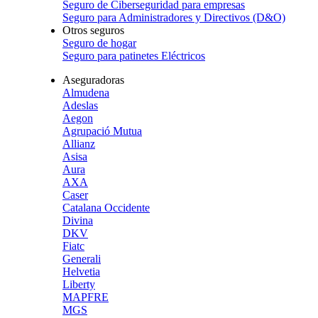
Seguro de Ciberseguridad para empresas
Seguro para Administradores y Directivos (D&O)
Otros seguros
Seguro de hogar
Seguro para patinetes Eléctricos
Aseguradoras
Almudena
Adeslas
Aegon
Agrupació Mutua
Allianz
Asisa
Aura
AXA
Caser
Catalana Occidente
Divina
DKV
Fiatc
Generali
Helvetia
Liberty
MAPFRE
MGS