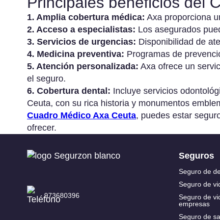
Principales beneficios del
decesos precio
1. Amplia cobertura médica:
Axa proporciona una
Se
2. Acceso a especialistas:
Los asegurados puede
Seguro de
em
3. Servicios de urgencias:
Disponibilidad de ate
decesos barato
re
4. Medicina preventiva:
Programas de prevenció
5. Atención personalizada:
Axa ofrece un servic
Se
el seguro.
Co
6. Cobertura dental:
Incluye servicios odontoló
Ceuta, con su rica historia y monumentos emblem
Re
Cuadro Médico Axa Ceuta
, puedes estar segur
Ci
ofrecer.
em
Seguros
Se
Seguro de d
Ci
Seguro de vi
pa
973680396
Seguro de vi
empresas
Seguro de sa
Se