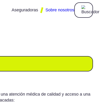
Aseguradoras
Sobre nosotros
Almudena
Catalana
Nationale
Occidente
Nederlanden
Adeslas
Divina
Ocaso
Aegon
DKV
Pelayo
Agrupació
Mutua
Fiatc
Plus
Ultra
Allianz
Generali
 una atención médica de calidad y acceso a una
Preventiva
tacadas: