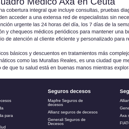
 Cuadro Médico Axa en Ceuta
 cobertura integral que incluye consultas, pruebas diag
guro para
n acceder a una extensa red de especialistas sin nece
presas de
nción urgente las 24 horas del día, los 7 días de la sem
ciclaje
n y chequeos médicos periódicos para mantener una b
io de atención al cliente eficiente y personalizado para 
guro para
mercio
gicos básicos y descuentos en tratamientos más complej
áticos como las Murallas Reales, es una ciudad que mer
sponsabilidad
o de que tu salud está en buenas manos mientras explora
vil para
presas
Seguros decesos
Seg
guro de
ecesos
Mapfre Seguros de
Allia
berseguridad
decesos
da
Gene
ra empresas
Allianz seguros de decesos
da para
Axa 
Generali Seguros de
FIAT
Decesos
lud
guro para