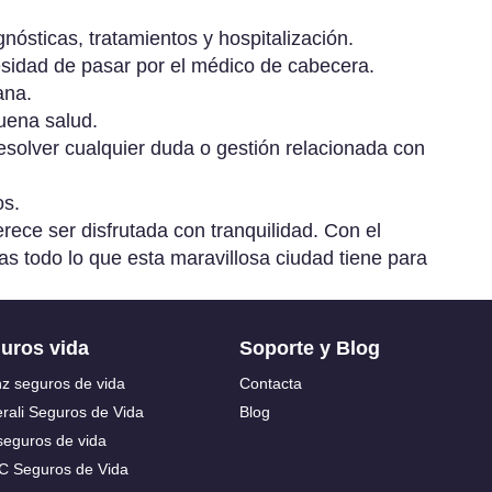
Asisa
Helvetia
Reale
nósticas, tratamientos y hospitalización.
Aura
Liberty
sidad de pasar por el médico de cabecera.
Sanitas
ana.
uena salud.
AXA
MAPFRE
resolver cualquier duda o gestión relacionada con
Santa
Lucía
Caser
MGS
os.
ece ser disfrutada con tranquilidad. Con el
Zurich
s todo lo que esta maravillosa ciudad tiene para
Ver
uros vida
Soporte y Blog
todos
nz seguros de vida
Contacta
rali Seguros de Vida
Blog
seguros de vida
C Seguros de Vida