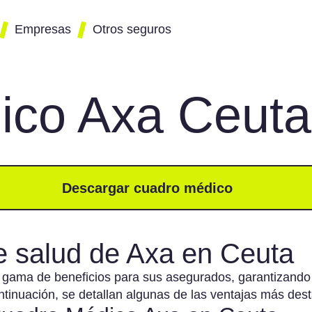
Empresas
Otros seguros
ico Axa Ceuta
r
mparador de
Seguro de hogar
 de
guros para
presas
Seguro para patinetes
Eléctricos
ro
guro de vida
Descargar cuadro médico
ra socios
guro de vida
e salud de Axa en Ceuta
yperson
 gama de beneficios para sus asegurados, garantizando
guro de
ontinuación, se detallan algunas de las ventajas más des
nvenio