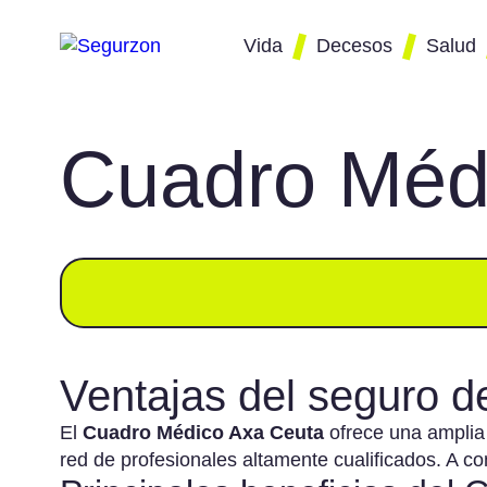
Vida
Decesos
Salud
Cuadro Méd
Comparador
Comparador de
Comparado
Co
de seguros
seguros de
de seguros
se
de vida
decesos
salud
em
Mejor seguro
Mejor seguro de
Mejor segu
Se
de vida
decesos
de salud
pa
Seguro de
Seguro de
Cuadros
Se
Ventajas del seguro d
vida precio
decesos con
médicos
Ke
repatriación
El
Cuadro Médico Axa Ceuta
ofrece una amplia
Se
red de profesionales altamente cualificados. A c
Seguro de
Co