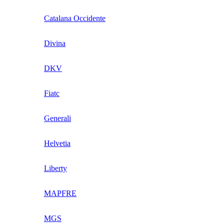
Catalana Occidente
Divina
DKV
Fiatc
Generali
Helvetia
Liberty
MAPFRE
MGS