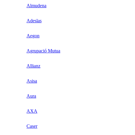
Almudena
Adeslas
Aegon
Agrupació Mutua
Allianz
Asisa
Aura
AXA
Caser