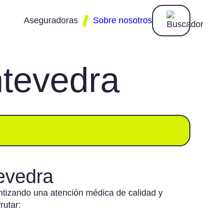
Aseguradoras
Sobre nosotros
tevedra
Almudena
Catalana
Nationale
Occidente
Nederlanden
Adeslas
Divina
Ocaso
Aegon
DKV
Pelayo
Agrupació
Mutua
Fiatc
Plus
evedra
Ultra
Allianz
Generali
tizando una atención médica de calidad y
Preventiva
rutar: