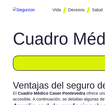
Vida
Decesos
Salud
Cuadro Méd
Comparador
Comparador de
Comparado
Co
de seguros
seguros de
de seguros
se
de vida
decesos
salud
em
Mejor seguro
Mejor seguro de
Mejor segu
Se
de vida
decesos
de salud
pa
Seguro de
Seguro de
Cuadros
Se
Ventajas del seguro d
vida precio
decesos con
médicos
Ke
repatriación
El
Cuadro Médico Caser Pontevedra
ofrece un
Se
accesible. A continuación, se detallan algunas de
Seguro de
Co