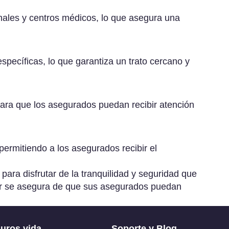
Asisa
Helvetia
Reale
nales y centros médicos, lo que asegura una
Aura
Liberty
Sanitas
AXA
MAPFRE
ecíficas, lo que garantiza un trato cercano y
Santa
Lucía
Caser
MGS
para que los asegurados puedan recibir atención
Zurich
ermitiendo a los asegurados recibir el
Ver
todos
para disfrutar de la tranquilidad y seguridad que
ser se asegura de que sus asegurados puedan
uros vida
Soporte y Blog