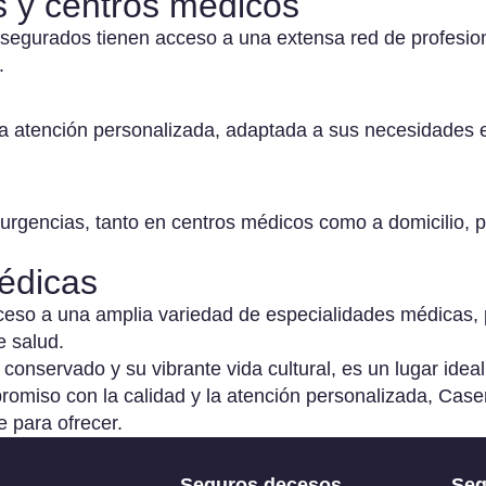
s y centros médicos
 asegurados tienen acceso a una extensa red de profesio
guro para
.
presas de
ciclaje
 atención personalizada, adaptada a sus necesidades esp
guro para
mercio
 urgencias, tanto en centros médicos como a domicilio, 
sponsabilidad
édicas
vil para
presas
eso a una amplia variedad de especialidades médicas, p
e salud.
onservado y su vibrante vida cultural, es un lugar ideal 
guro de
romiso con la calidad y la atención personalizada, Ca
berseguridad
e para ofrecer.
ra empresas
guro para
Seguros decesos
Seg