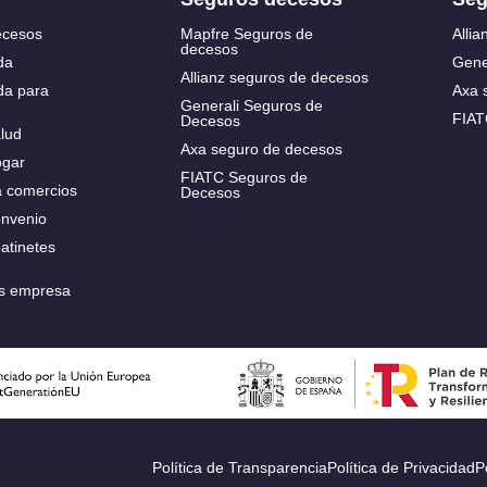
ministradores y
ecesos
Mapfre Seguros de
Allia
decesos
rectivos (D&O)
da
Gene
Allianz seguros de decesos
da para
Axa 
Generali Seguros de
FIAT
Decesos
lud
Axa seguro de decesos
ogar
FIATC Seguros de
a comercios
Decesos
onvenio
atinetes
s empresa
Política de Transparencia
Política de Privacidad
P