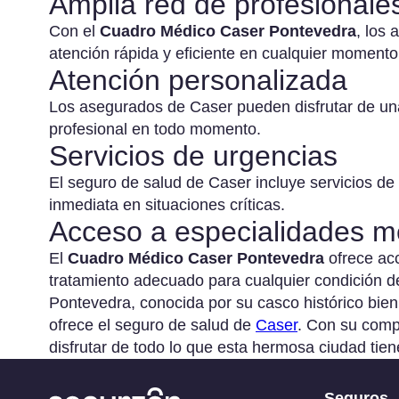
Amplia red de profesionale
decesos precio
Con el
Cuadro Médico Caser Pontevedra
, los
Se
atención rápida y eficiente en cualquier momento
Seguro de
em
Atención personalizada
decesos barato
re
Los asegurados de Caser pueden disfrutar de una
profesional en todo momento.
Se
Servicios de urgencias
Co
El seguro de salud de Caser incluye servicios de
inmediata en situaciones críticas.
Re
Acceso a especialidades m
Ci
em
El
Cuadro Médico Caser Pontevedra
ofrece acc
tratamiento adecuado para cualquier condición d
Pontevedra, conocida por su casco histórico bien c
Se
ofrece el seguro de salud de
Caser
. Con su comp
Ci
disfrutar de todo lo que esta hermosa ciudad tien
pa
Seguros
Se