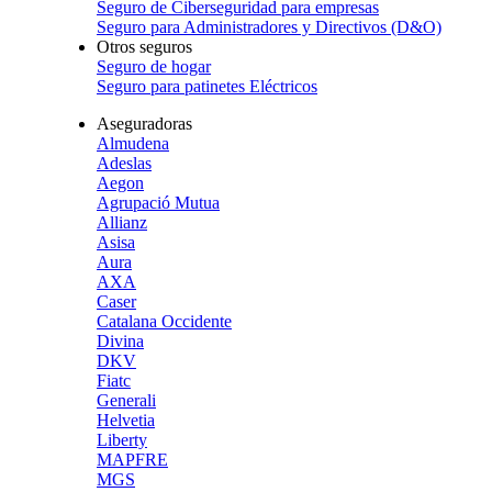
Seguro de Ciberseguridad para empresas
Seguro para Administradores y Directivos (D&O)
Otros seguros
Seguro de hogar
Seguro para patinetes Eléctricos
Aseguradoras
Almudena
Adeslas
Aegon
Agrupació Mutua
Allianz
Asisa
Aura
AXA
Caser
Catalana Occidente
Divina
DKV
Fiatc
Generali
Helvetia
Liberty
MAPFRE
MGS