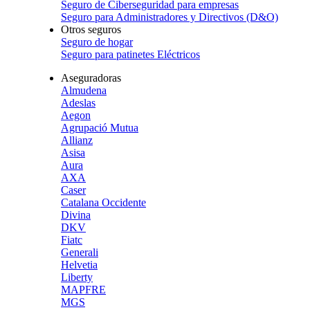
Seguro de Ciberseguridad para empresas
Seguro para Administradores y Directivos (D&O)
Otros seguros
Seguro de hogar
Seguro para patinetes Eléctricos
Aseguradoras
Almudena
Adeslas
Aegon
Agrupació Mutua
Allianz
Asisa
Aura
AXA
Caser
Catalana Occidente
Divina
DKV
Fiatc
Generali
Helvetia
Liberty
MAPFRE
MGS