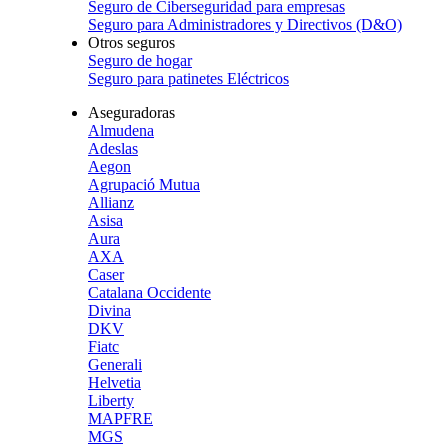
Seguro de Ciberseguridad para empresas
Seguro para Administradores y Directivos (D&O)
Otros seguros
Seguro de hogar
Seguro para patinetes Eléctricos
Aseguradoras
Almudena
Adeslas
Aegon
Agrupació Mutua
Allianz
Asisa
Aura
AXA
Caser
Catalana Occidente
Divina
DKV
Fiatc
Generali
Helvetia
Liberty
MAPFRE
MGS