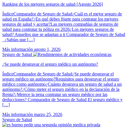
Ranking de los mejores seguros de salud [Agosto 2026]
ÍndiceComparador de Seguro de Salud¿Cuál es el mejor seguro de
salud en España?¿En qué debes fijarte para contratar los mejores
seguros de salud y acertar?Las mejores compañías de seguros de
salud para contratar tu póliza en 2026¿Los mejores seguros de
salud? Aquellos que se adaptan a ti Comparador de Seguro de Salud
¿Sabías que […]
Más información
agosto 1, 2026
Seguro de Salud
¿Se puede desgravar el seguro médico un autónomo?
ÍndiceComparador de Seguro de Salud¿Se puede desgravar el
seguro médico un autónomo?Requisitos para desgravar el seguro
médico como autónomo¿Cuánto desgrava un seguro de salud a un
autónomo?¿Cómo meter el seguro médico en la declaración de la
Renta?¿Merece la pena contratar un seguro médico por las
deducciones? Comparador de Seguro de Salud El seguro médico y
[…]
Más información
marzo 25, 2026
Seguro de Salud