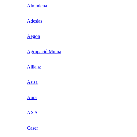
Almudena
Adeslas
Aegon
Agrupació Mutua
Allianz
Asisa
Aura
AXA
Caser