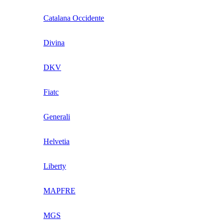
Catalana Occidente
Divina
DKV
Fiatc
Generali
Helvetia
Liberty
MAPFRE
MGS