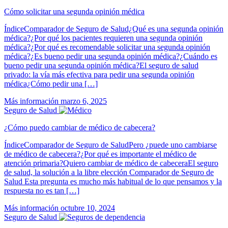
Cómo solicitar una segunda opinión médica
ÍndiceComparador de Seguro de Salud¿Qué es una segunda opinión
médica?¿Por qué los pacientes requieren una segunda opinión
médica?¿Por qué es recomendable solicitar una segunda opinión
médica?¿Es bueno pedir una segunda opinión médica?¿Cuándo es
bueno pedir una segunda opinión médica?El seguro de salud
privado: la vía más efectiva para pedir una segunda opinión
médica¿Cómo pedir una […]
Más información
marzo 6, 2025
Seguro de Salud
¿Cómo puedo cambiar de médico de cabecera?
ÍndiceComparador de Seguro de SaludPero ¿puede uno cambiarse
de médico de cabecera?¿Por qué es importante el médico de
atención primaria?Quiero cambiar de médico de cabeceraEl seguro
de salud, la solución a la libre elección Comparador de Seguro de
Salud Esta pregunta es mucho más habitual de lo que pensamos y la
respuesta no es tan […]
Más información
octubre 10, 2024
Seguro de Salud