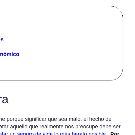
sas
He
o para
Li
istradores y
M
tivos (D&O)
M
Na
os
Oc
Pe
onómico
Pl
Pr
Re
Sa
Sa
Zu
ra
ne porque significar que sea malo, el hecho de
ratar aquello que realmente nos preocupe debe ser
atar un seguro de vida lo más barato posible
.
Por