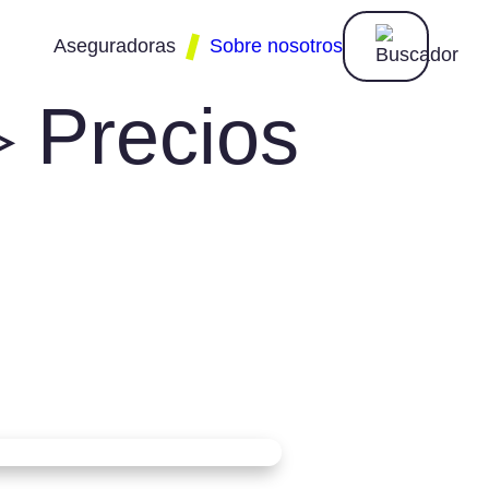
Aseguradoras
Sobre nosotros
▷ Precios
mudena
eslas
gon
rupació Mutua
ianz
isa
ra
XA
ser
talana Occidente
vina
KV
atc
nerali