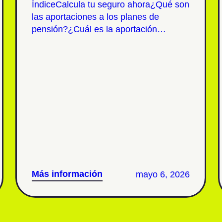
ÍndiceCalcula tu seguro ahora¿Qué son
las aportaciones a los planes de
pensión?¿Cuál es la aportación
máxima desgravable al plan de
pensiones en 2025?¿Cuál es la
aportación mínima a un plan de
pensiones?¿Qué pasa si aportamos de
más sobre el máximo desgravable al
plan de pensiones?Y, ¿cómo podemos
saber cuánto aportar al plan de
pensiones?¿Cuánto te […]
Más información
mayo 6, 2026