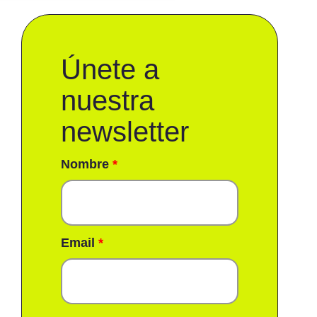
lvetia
berty
APFRE
GS
Únete a
tionale Nederlanden
nuestra
aso
layo
newsletter
us Ultra
eventiva
Nombre
*
ale
nitas
nta Lucía
rich
Email
*
Ver todos