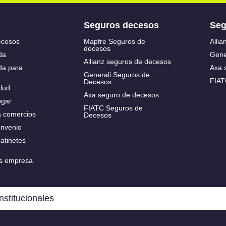
Seguros decesos
Seg
ecesos
Mapfre Seguros de
Allia
decesos
da
Gene
Allianz seguros de decesos
da para
Axa 
Generali Seguros de
FIAT
Decesos
lud
Axa seguro de decesos
ogar
FIATC Seguros de
a comercios
Decesos
onvenio
atinetes
s empresa