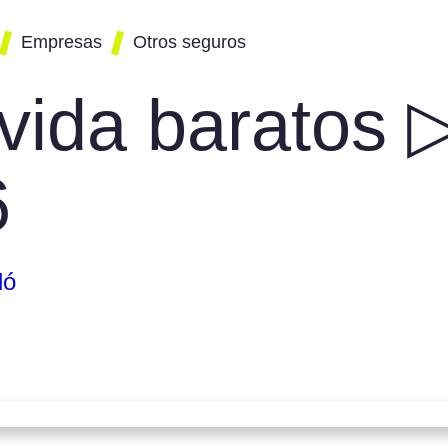
Empresas
Otros seguros
vida baratos 
e
rador de seguros
Seguro de hogar
Al
ud
empresas
Seguro para patinetes
Ad
e
o de vida para
Eléctricos
Ae
6
s
Ag
cos
o de vida
All
rson
As
o de Convenio
Au
dó
o para empresas de
A
aje
Ca
o para Comercio
Ca
nsabilidad Civil
Di
empresas
D
o de
Fi
seguridad para
Ge