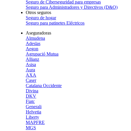
Seguro de Ciberseguridad para empresas
Seguro para Administradores y Directivos (D&O)
Otros seguros
Seguro de hogar
Seguro para patinetes Eléctricos
Aseguradoras
Almudena
Adeslas
Aegon
Agrupació Mutua
Allianz
Asisa
Aura
AXA
Caser
Catalana Occidente
Divina
DKV
Fiatc
Generali
Helvetia
Liberty
MAPFRE
MGS