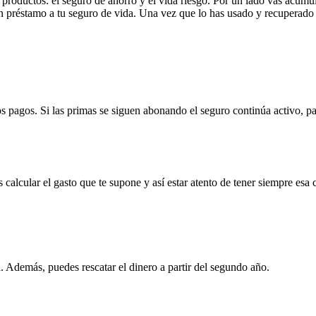
productos: el seguro de ahorro y el vida riesgo. Por un lado vas acumul
n préstamo a tu seguro de vida. Una vez que lo has usado y recuperado
s pagos. Si las primas se siguen abonando el seguro continúa activo, pa
alcular el gasto que te supone y así estar atento de tener siempre esa 
a. Además, puedes rescatar el dinero a partir del segundo año.