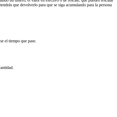
ando un dinero, el valor en efectivo o de rescate, que puedes rescatar
 tendrás que devolverlo para que se siga acumulando para la persona
se el tiempo que pase.
cantidad.