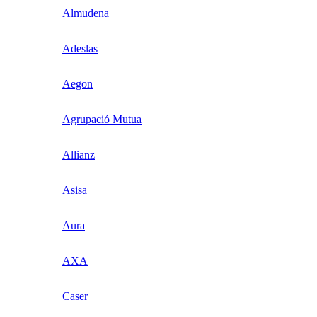
Almudena
Adeslas
Aegon
Agrupació Mutua
Allianz
Asisa
Aura
AXA
Caser