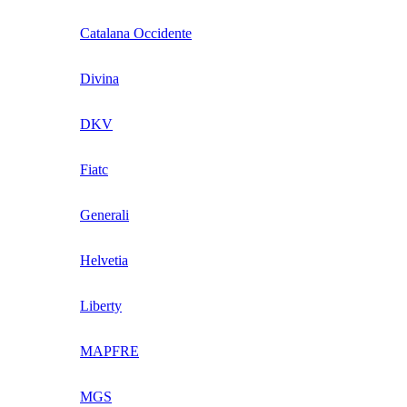
Catalana Occidente
Divina
DKV
Fiatc
Generali
Helvetia
Liberty
MAPFRE
MGS