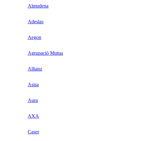
Almudena
Adeslas
Aegon
Agrupació Mutua
Allianz
Asisa
Aura
AXA
Caser