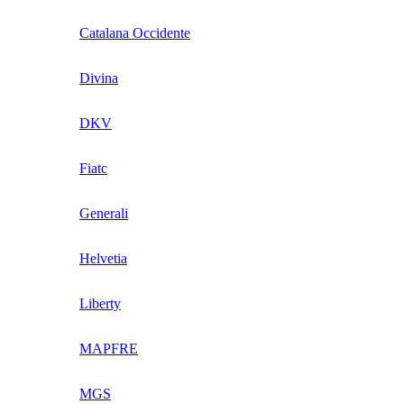
Catalana Occidente
Divina
DKV
Fiatc
Generali
Helvetia
Liberty
MAPFRE
MGS