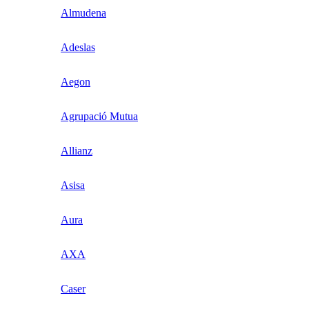
Almudena
Adeslas
Aegon
Agrupació Mutua
Allianz
Asisa
Aura
AXA
Caser