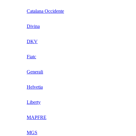
Catalana Occidente
Divina
DKV
Fiatc
Generali
Helvetia
Liberty
MAPFRE
MGS