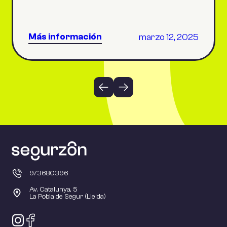
Dónde resguardarme en caso de
terremoto Después de un terremoto:
pasos para garantizar tu seguridad Un
Más información
marzo 12, 2025
terremoto, también conocido como sismo
o movimiento de tierra, puede ocurrir en
cualquier momento, generando pánico y
poniendo en riesgo la seguridad de […]
973680396
Av. Catalunya, 5
La Pobla de Segur (Lleida)