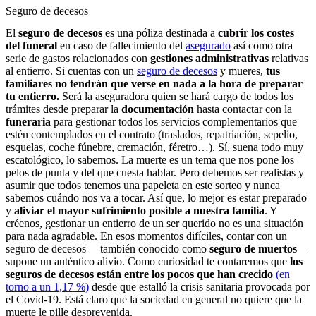
Seguro de decesos
El
seguro de decesos
es una póliza destinada a
cubrir los costes
del funeral
en caso de fallecimiento del
asegurado
así como otra
serie de gastos relacionados con
gestiones administrativas
relativas
al entierro. Si cuentas con un
seguro de decesos
y mueres,
tus
familiares no tendrán que verse en nada a la hora de preparar
tu entierro.
Será la aseguradora quien se hará cargo de todos los
trámites desde preparar la
documentación
hasta contactar con la
funeraria
para gestionar todos los servicios complementarios que
estén contemplados en el contrato (traslados, repatriación, sepelio,
esquelas, coche fúnebre, cremación, féretro…). Sí, suena todo muy
escatológico, lo sabemos. La muerte es un tema que nos pone los
pelos de punta y del que cuesta hablar. Pero debemos ser realistas y
asumir que todos tenemos una papeleta en este sorteo y nunca
sabemos cuándo nos va a tocar. Así que, lo mejor es estar preparado
y
aliviar el mayor sufrimiento posible a nuestra familia
. Y
créenos, gestionar un entierro de un ser querido no es una situación
para nada agradable. En esos momentos difíciles, contar con un
seguro de decesos —también conocido como
seguro de muertos
—
supone un auténtico alivio. Como curiosidad te contaremos que
los
seguros de decesos están entre los pocos que han crecido
(en
torno a un 1,17 %)
desde que estalló la crisis sanitaria provocada por
el Covid-19. Está claro que la sociedad en general no quiere que la
muerte le pille desprevenida.