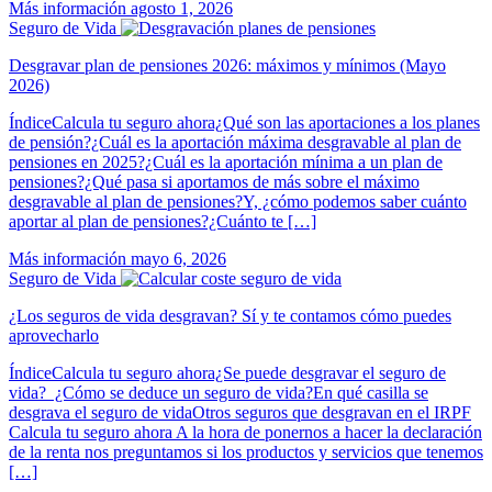
Más información
agosto 1, 2026
Seguro de Vida
Desgravar plan de pensiones 2026: máximos y mínimos (Mayo
2026)
ÍndiceCalcula tu seguro ahora¿Qué son las aportaciones a los planes
de pensión?¿Cuál es la aportación máxima desgravable al plan de
pensiones en 2025?¿Cuál es la aportación mínima a un plan de
pensiones?¿Qué pasa si aportamos de más sobre el máximo
desgravable al plan de pensiones?Y, ¿cómo podemos saber cuánto
aportar al plan de pensiones?¿Cuánto te […]
Más información
mayo 6, 2026
Seguro de Vida
¿Los seguros de vida desgravan? Sí y te contamos cómo puedes
aprovecharlo
ÍndiceCalcula tu seguro ahora¿Se puede desgravar el seguro de
vida? ¿Cómo se deduce un seguro de vida?En qué casilla se
desgrava el seguro de vidaOtros seguros que desgravan en el IRPF
Calcula tu seguro ahora A la hora de ponernos a hacer la declaración
de la renta nos preguntamos si los productos y servicios que tenemos
[…]