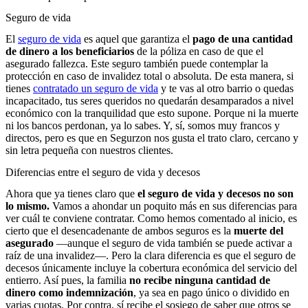
Seguro de vida
El
seguro de vida
es aquel que garantiza el
pago de una cantidad
de dinero a los beneficiarios
de la póliza en caso de que el
asegurado fallezca. Este seguro también puede contemplar la
protección en caso de invalidez total o absoluta. De esta manera, si
tienes
contratado un seguro de vida
y te vas al otro barrio o quedas
incapacitado, tus seres queridos no quedarán desamparados a nivel
económico con la tranquilidad que esto supone. Porque ni la muerte
ni los bancos perdonan, ya lo sabes. Y, sí, somos muy francos y
directos, pero es que en Segurzon nos gusta el trato claro, cercano y
sin letra pequeña con nuestros clientes.
Diferencias entre el seguro de vida y decesos
Ahora que ya tienes claro que
el seguro de vida y decesos no son
lo mismo.
Vamos a ahondar un poquito más en sus diferencias para
ver cuál te conviene contratar. Como hemos comentado al inicio, es
cierto que el desencadenante de ambos seguros es la
muerte del
asegurado
—aunque el seguro de vida también se puede activar a
raíz de una invalidez—. Pero la clara diferencia es que el seguro de
decesos únicamente incluye la cobertura económica del servicio del
entierro. Así pues, la familia
no recibe ninguna cantidad de
dinero como indemnización
, ya sea en pago único o dividido en
varias cuotas. Por contra, sí recibe el sosiego de saber que otros se