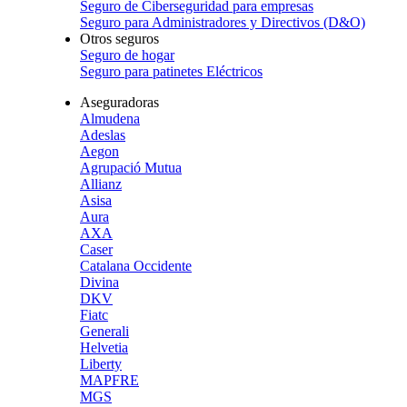
Seguro de Ciberseguridad para empresas
Seguro para Administradores y Directivos (D&O)
Otros seguros
Seguro de hogar
Seguro para patinetes Eléctricos
Aseguradoras
Almudena
Adeslas
Aegon
Agrupació Mutua
Allianz
Asisa
Aura
AXA
Caser
Catalana Occidente
Divina
DKV
Fiatc
Generali
Helvetia
Liberty
MAPFRE
MGS