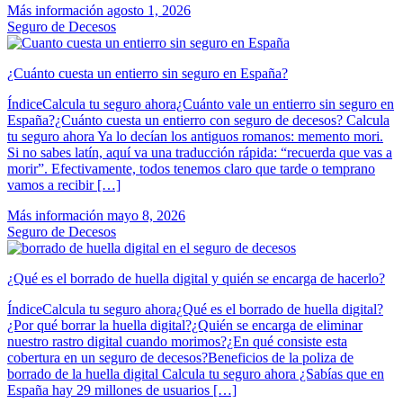
Más información
agosto 1, 2026
Seguro de Decesos
¿Cuánto cuesta un entierro sin seguro en España?
ÍndiceCalcula tu seguro ahora¿Cuánto vale un entierro sin seguro en
España?¿Cuánto cuesta un entierro con seguro de decesos? Calcula
tu seguro ahora Ya lo decían los antiguos romanos: memento mori.
Si no sabes latín, aquí va una traducción rápida: “recuerda que vas a
morir”. Efectivamente, todos tenemos claro que tarde o temprano
vamos a recibir […]
Más información
mayo 8, 2026
Seguro de Decesos
¿Qué es el borrado de huella digital y quién se encarga de hacerlo?
ÍndiceCalcula tu seguro ahora¿Qué es el borrado de huella digital?
¿Por qué borrar la huella digital?¿Quién se encarga de eliminar
nuestro rastro digital cuando morimos?¿En qué consiste esta
cobertura en un seguro de decesos?Beneficios de la poliza de
borrado de la huella digital Calcula tu seguro ahora ¿Sabías que en
España hay 29 millones de usuarios […]