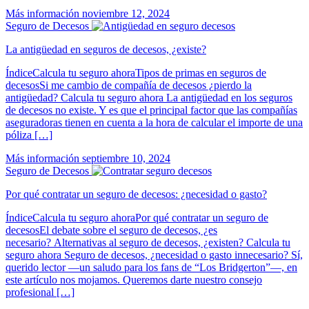
Más información
noviembre 12, 2024
Seguro de Decesos
La antigüedad en seguros de decesos, ¿existe?
ÍndiceCalcula tu seguro ahoraTipos de primas en seguros de
decesosSi me cambio de compañía de decesos ¿pierdo la
antigüedad? Calcula tu seguro ahora La antigüedad en los seguros
de decesos no existe. Y es que el principal factor que las compañías
aseguradoras tienen en cuenta a la hora de calcular el importe de una
póliza […]
Más información
septiembre 10, 2024
Seguro de Decesos
Por qué contratar un seguro de decesos: ¿necesidad o gasto?
ÍndiceCalcula tu seguro ahoraPor qué contratar un seguro de
decesosEl debate sobre el seguro de decesos, ¿es
necesario? Alternativas al seguro de decesos, ¿existen? Calcula tu
seguro ahora Seguro de decesos, ¿necesidad o gasto innecesario? Sí,
querido lector —un saludo para los fans de “Los Bridgerton”—, en
este artículo nos mojamos. Queremos darte nuestro consejo
profesional […]