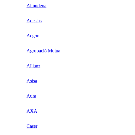
Almudena
Adeslas
Aegon
Agrupació Mutua
Allianz
Asisa
Aura
AXA
Caser